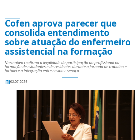
Cofen aprova parecer que
consolida entendimento
sobre atuação do enfermeiro
assistencial na formação
Normativo reafirma a legalidade da participação do profissional na
formação de estudantes e de residentes durante a jornada de trabalho e
fortalece a integração entre ensino e serviço
02.07.2026