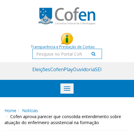
Acessar
Acessar
o
a
conteúdo
navegação
Transparência e Prestação de Contas
Pesquisar
Eleições
CofenPlay
Ouvidoria
SEI
Toggle
navigation
Home
Notícias
Cofen aprova parecer que consolida entendimento sobre
atuação do enfermeiro assistencial na formação