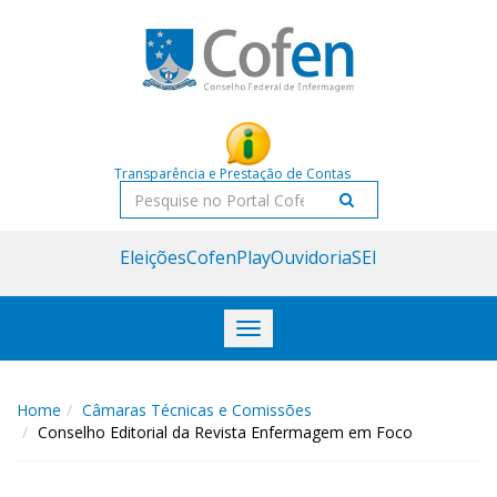
Acessar
Acessar
o
a
conteúdo
navegação
Transparência e Prestação de Contas
Pesquisar
Eleições
CofenPlay
Ouvidoria
SEI
Toggle
navigation
Home
Câmaras Técnicas e Comissões
Conselho Editorial da Revista Enfermagem em Foco