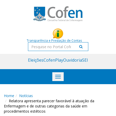
Acessar
Acessar
o
a
conteúdo
navegação
Transparência e Prestação de Contas
Pesquisar
Eleições
CofenPlay
Ouvidoria
SEI
Toggle
navigation
Home
Notícias
Relatora apresenta parecer favorável à atuação da
Enfermagem e de outras categorias da saúde em
procedimentos estéticos