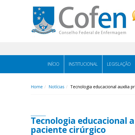
Acessar
Acessar
o
a
conteúdo
navegação
INÍCIO
INSTITUCIONAL
LEGISLAÇÃO
Home
Notícias
Tecnologia educacional auxilia p
Tecnologia educacional a
paciente cirúrgico