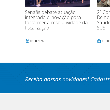
Senafis debate atuação
2ª Con
integrada e inovação para
Democ
fortalecer a resolutividade da
Saúde
fiscalização
SUS
06.08.2026
06.08.
Receba nossas novidades! Cadastr