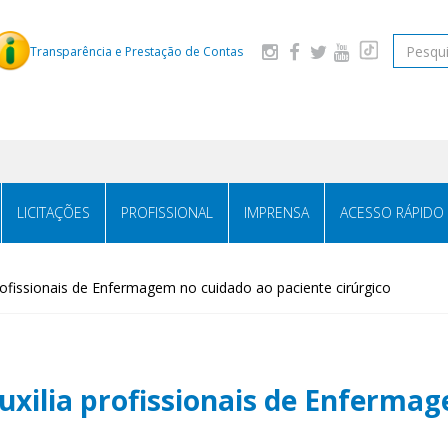
Pesquis
Transparência e Prestação de Contas
LICITAÇÕES
PROFISSIONAL
IMPRENSA
ACESSO RÁPIDO
rofissionais de Enfermagem no cuidado ao paciente cirúrgico
uxilia profissionais de Enferma