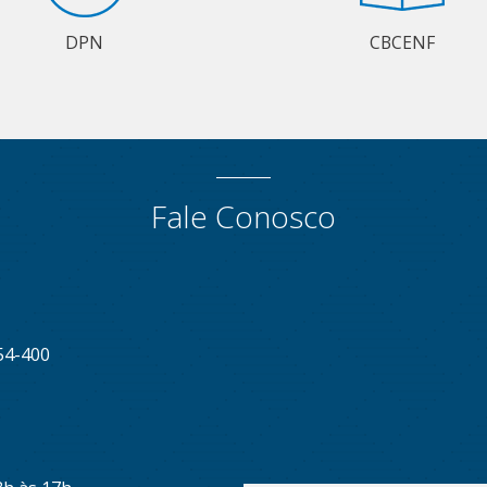
DPN
CBCENF
Fale Conosco
54-400