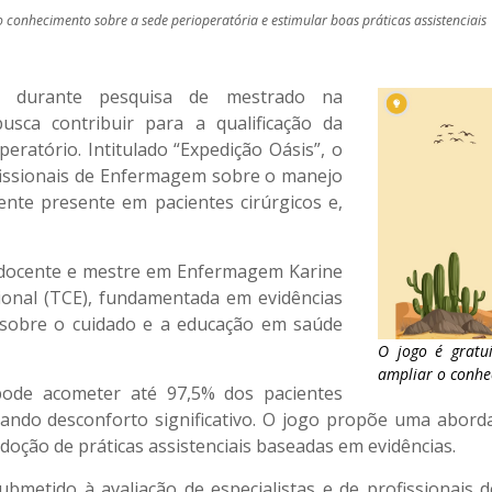
 conhecimento sobre a sede perioperatória e estimular boas práticas assistenciais
da durante pesquisa de mestrado na
usca contribuir para a qualificação da
ratório. Intitulado “Expedição Oásis”, o
ofissionais de Enfermagem sobre o manejo
nte presente em pacientes cirúrgicos e,
, docente e mestre em Enfermagem Karine
ional (TCE), fundamentada em evidências
s sobre o cuidado e a educação em saúde
O jogo é gratui
ampliar o conhe
pode acometer até 97,5% dos pacientes
sando desconforto significativo. O jogo propõe uma abord
adoção de práticas assistenciais baseadas em evidências.
ubmetido à avaliação de especialistas e de profissionais