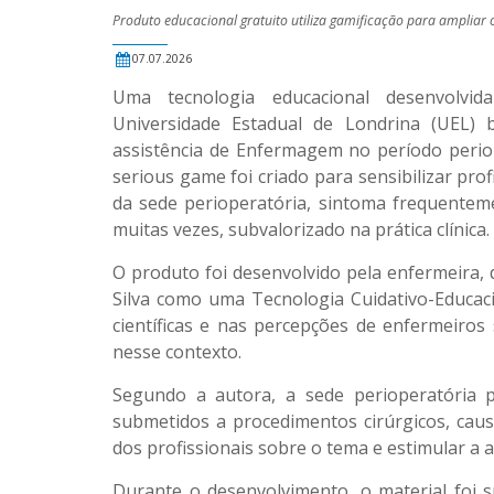
Produto educacional gratuito utiliza gamificação para ampliar o
07.07.2026
Uma tecnologia educacional desenvolvi
Universidade Estadual de Londrina (UEL) b
assistência de Enfermagem no período periope
serious game foi criado para sensibilizar pr
da sede perioperatória, sintoma frequenteme
muitas vezes, subvalorizado na prática clínica.
O produto foi desenvolvido pela enfermeira
Silva como uma Tecnologia Cuidativo-Educac
científicas e nas percepções de enfermeiro
nesse contexto.
Segundo a autora, a sede perioperatória 
submetidos a procedimentos cirúrgicos, cau
dos profissionais sobre o tema e estimular a 
Durante o desenvolvimento, o material foi s