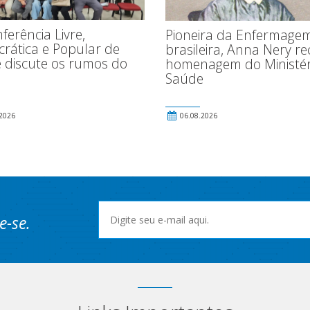
ferência Livre,
Pioneira da Enfermage
rática e Popular de
brasileira, Anna Nery r
 discute os rumos do
homenagem do Ministér
Saúde
2026
06.08.2026
e-se.