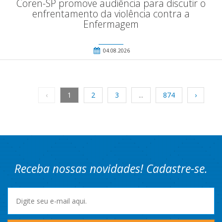
Coren-SP promove audiência para discutir o
enfrentamento da violência contra a
Enfermagem
04.08.2026
‹
1
2
3
...
874
›
Receba nossas novidades! Cadastre-se.