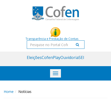
Acessar
Acessar
o
a
conteúdo
navegação
Transparência e Prestação de Contas
Pesquisar
Eleições
CofenPlay
Ouvidoria
SEI
Toggle
navigation
Home
Notícias