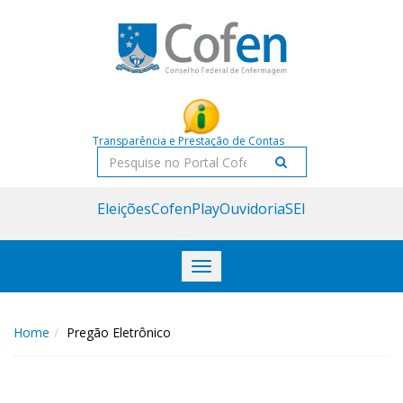
Acessar
Acessar
o
a
conteúdo
navegação
Transparência e Prestação de Contas
Pesquisar
Eleições
CofenPlay
Ouvidoria
SEI
Toggle
navigation
Home
Pregão Eletrônico