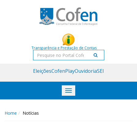
Acessar
Acessar
o
a
conteúdo
navegação
Transparência e Prestação de Contas
Pesquisar
Eleições
CofenPlay
Ouvidoria
SEI
Toggle
navigation
Home
Notícias