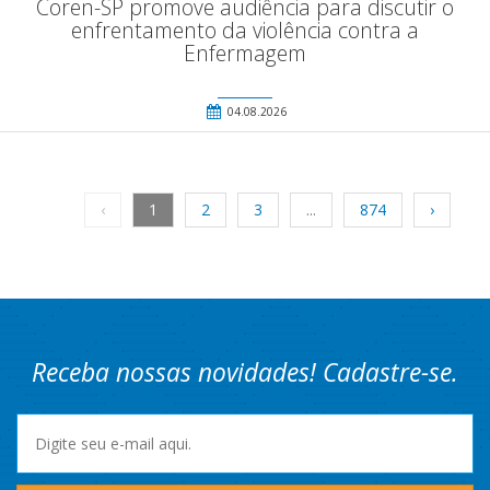
Coren-SP promove audiência para discutir o
enfrentamento da violência contra a
Enfermagem
04.08.2026
‹
1
2
3
...
874
›
Receba nossas novidades! Cadastre-se.