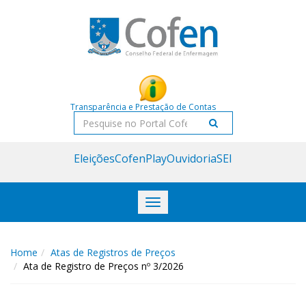
Acessar
Acessar
o
a
conteúdo
navegação
Transparência e Prestação de Contas
Pesquisar
Eleições
CofenPlay
Ouvidoria
SEI
Toggle
navigation
Home
Atas de Registros de Preços
Ata de Registro de Preços nº 3/2026