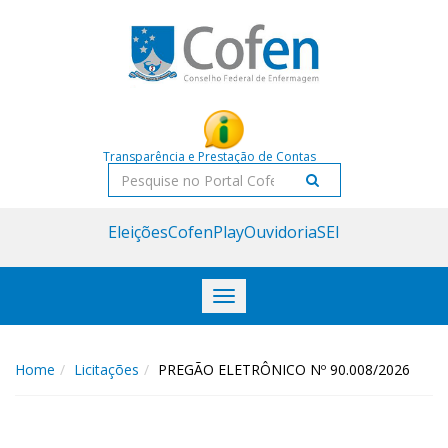
Acessar
Acessar
o
a
conteúdo
navegação
Transparência e Prestação de Contas
Pesquisar
Eleições
CofenPlay
Ouvidoria
SEI
Toggle
navigation
Home
Licitações
PREGÃO ELETRÔNICO Nº 90.008/2026