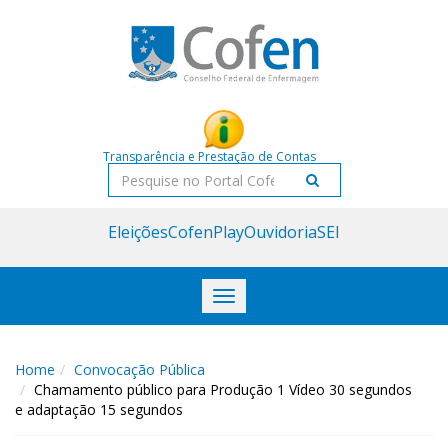
Acessar
Acessar
o
a
conteúdo
navegação
Transparência e Prestação de Contas
Pesquisar
Eleições
CofenPlay
Ouvidoria
SEI
Toggle
navigation
Home
Convocação Pública
Chamamento público para Produção 1 Vídeo 30 segundos
e adaptação 15 segundos