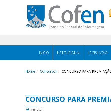
Acessar
Acessar
o
a
conteúdo
navegação
INÍCIO
INSTITUCIONAL
LEGISLAÇÃO
Home
Concursos
CONCURSO PARA PREMIAÇÃO 
CONCURSO PARA PREMIA
28.05.2026