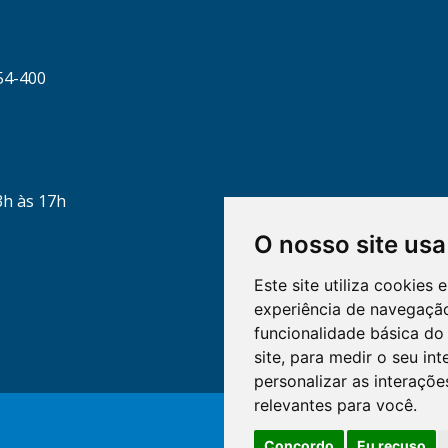
54-400
3h às 17h
O nosso site usa
Este site utiliza cookies
experiência de navegação
funcionalidade básica do 
site
,
para medir o seu int
personalizar as interaçõ
relevantes para você
.
Concordo
Eu recuso