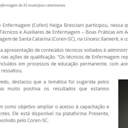
e Enfermagem de 35 municípios catarinenses
 Enfermagem (Cofen) Helga Bresciani participou, nessa qua
écnicos e Auxiliares de Enfermagem – Boas Práticas em Ad
gem de Santa Catarina (Coren-SC), na Unoesc Xanxerê, e c
z a apresentação de conteúdos técnicos voltados à administ
res nas ações de qualificação. “Os técnicos de Enfermagem r
 incluídos em processos de educação permanente, com ac
 ressaltou.
vedo, destacou que a temática foi sugerida pelos
rma muito positiva os resultados que estamos
m como objetivo ampliar o acesso à capacitação e
antes. Ele está disponível na plataforma Presente,
volvido pelo Coren-SC.