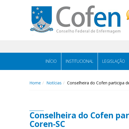
Acessar
Acessar
o
a
conteúdo
navegação
INÍCIO
INSTITUCIONAL
LEGISLAÇÃO
Home
Notícias
Conselheira do Cofen participa 
Conselheira do Cofen pa
Coren-SC