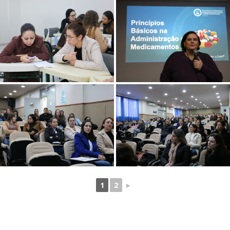
1
2
►