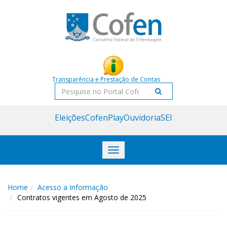
Acessar
Acessar
o
a
conteúdo
navegação
Transparência e Prestação de Contas
Pesquisar
Eleições
CofenPlay
Ouvidoria
SEI
Toggle
navigation
Home
Acesso a Informação
Contratos vigentes em Agosto de 2025