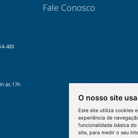
Fale Conosco
54-400
3h às 17h
O nosso site usa
Este site utiliza cookies
experiência de navegação
funcionalidade básica do 
site
,
para medir o seu int