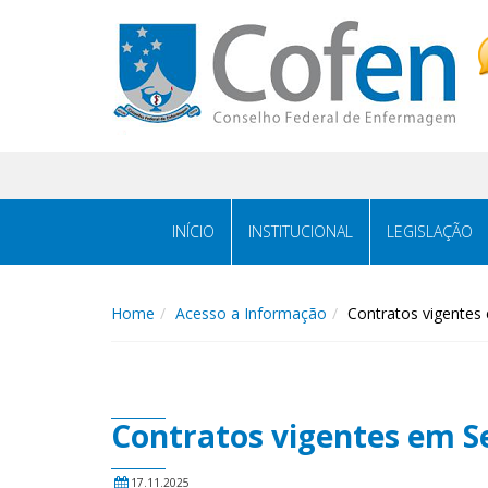
Acessar
Acessar
o
a
conteúdo
navegação
INÍCIO
INSTITUCIONAL
LEGISLAÇÃO
Home
Acesso a Informação
Contratos vigentes
Contratos vigentes em S
17.11.2025