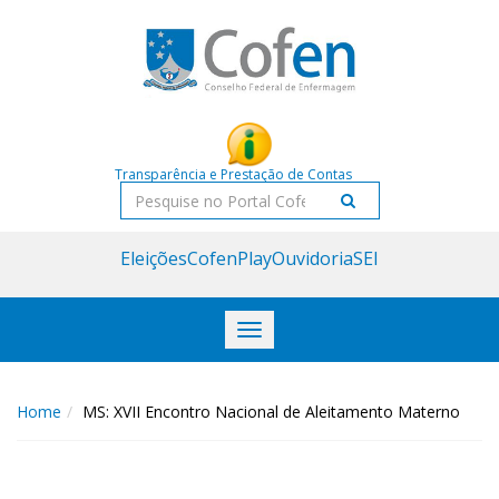
Acessar
Acessar
o
a
conteúdo
navegação
Transparência e Prestação de Contas
Pesquisar
Eleições
CofenPlay
Ouvidoria
SEI
Toggle
navigation
Home
MS: XVII Encontro Nacional de Aleitamento Materno