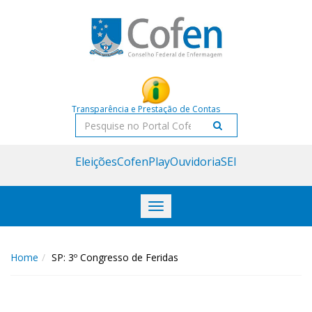
Acessar
Acessar
o
a
conteúdo
navegação
Transparência e Prestação de Contas
Pesquisar
Eleições
CofenPlay
Ouvidoria
SEI
Toggle
navigation
Home
SP: 3º Congresso de Feridas