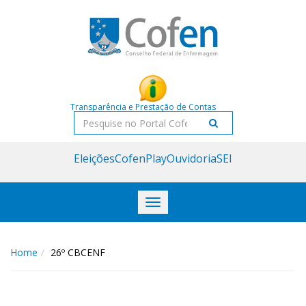
Acessar
Acessar
o
a
conteúdo
navegação
Transparência e Prestação de Contas
Pesquisar
Eleições
CofenPlay
Ouvidoria
SEI
Toggle
navigation
Home
26º CBCENF