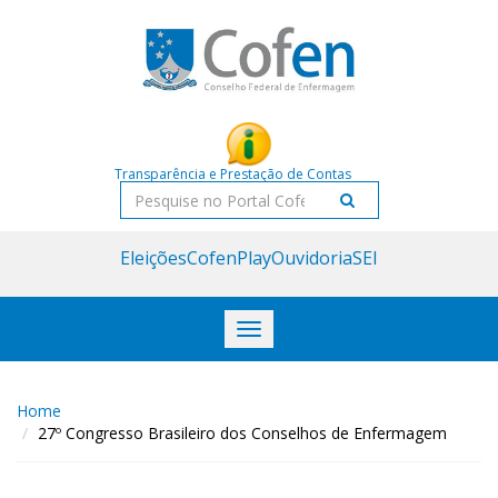
Acessar
Acessar
o
a
conteúdo
navegação
Transparência e Prestação de Contas
Pesquisar
Eleições
CofenPlay
Ouvidoria
SEI
Toggle
navigation
Home
27º Congresso Brasileiro dos Conselhos de Enfermagem