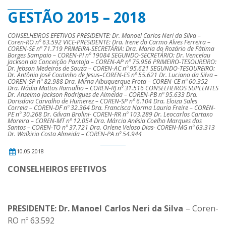
GESTÃO 2015 – 2018
CONSELHEIROS EFETIVOS PRESIDENTE: Dr. Manoel Carlos Neri da Silva –
Coren-RO nº 63.592 VICE-PRESIDENTE: Dra. Irene do Carmo Alves Ferreira –
COREN-SE nº 71.719 PRIMEIRA-SECRETÁRIA: Dra. Maria do Rozário de Fátima
Borges Sampaio – COREN-PI nº 19084 SEGUNDO-SECRETÁRIO: Dr. Vencelau
Jackson da Conceição Pantoja – COREN-AP nº 75.956 PRIMEIRO-TESOUREIRO:
Dr. Jebson Medeiros de Souza – COREN-AC nº 95.621 SEGUNDO-TESOUREIRO:
Dr. Antônio José Coutinho de Jesus–COREN-ES nº 55.621 Dr. Luciano da Silva –
COREN-SP nº 82.988 Dra. Mirna Albuquerque Frota – COREN-CE nº 60.352
Dra. Nádia Mattos Ramalho – COREN-RJ nº 31.516 CONSELHEIROS SUPLENTES
Dr. Anselmo Jackson Rodrigues de Almeida – COREN-PB nº 95.633 Dra.
Dorisdaia Carvalho de Humerez – COREN-SP nº 6.104 Dra. Eloiza Sales
Correia – COREN-DF nº 32.364 Dra. Francisca Norma Lauria Freire – COREN-
PE nº 30.268 Dr. Gilvan Brolini- COREN-RR nº 103.289 Dr. Leocarlos Cartaxo
Moreira – COREN-MT nº 12.054 Dra. Márcia Anésia Coelho Marques dos
Santos – COREN-TO nº 37.721 Dra. Orlene Veloso Dias- COREN-MG nº 63.313
Dr. Walkirio Costa Almeida – COREN-PA nº 54.944
10.05.2018
CONSELHEIROS EFETIVOS
PRESIDENTE: Dr. Manoel Carlos Neri da Silva
– Coren-
RO nº 63.592