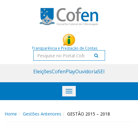
Acessar
Acessar
o
a
conteúdo
navegação
Transparência e Prestação de Contas
Pesquisar
Eleições
CofenPlay
Ouvidoria
SEI
Toggle
navigation
Home
Gestões Anteriores
GESTÃO 2015 – 2018