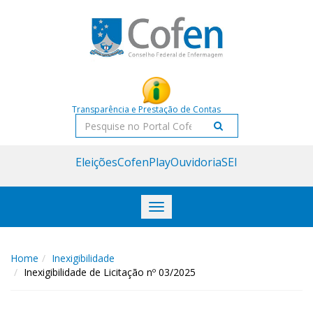
Acessar
Acessar
o
a
conteúdo
navegação
Transparência e Prestação de Contas
Pesquisar
Eleições
CofenPlay
Ouvidoria
SEI
Toggle
navigation
Home
Inexigibilidade
Inexigibilidade de Licitação nº 03/2025