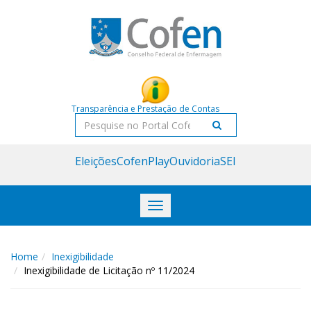
Acessar
Acessar
o
a
conteúdo
navegação
Transparência e Prestação de Contas
Pesquisar
Eleições
CofenPlay
Ouvidoria
SEI
Toggle
navigation
Home
Inexigibilidade
Inexigibilidade de Licitação nº 11/2024