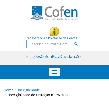
Acessar
Acessar
o
a
conteúdo
navegação
Transparência e Prestação de Contas
Pesquisar
Eleições
CofenPlay
Ouvidoria
SEI
Toggle
navigation
Home
Inexigibilidade
Inexigibilidade de Licitação nº 25/2024